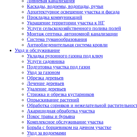
Ливневая канализация
Каскады, водоемы, водопады, ручьи
Архитектурное освещение участка и фасада
Прокладка коммуникаций
Украшение территории участка к НГ
Услуги сельскохозяйственного полива полей
Монтаж септика, автономной канализации
Система туманообразования
Антиобледенительная система кровли
Уход и обслуживание
Укладка рулонного газона под ключ
Услуги садовника
Подготовка участка под газон
Уход за газоном
Обрезка деревьев
Лечение деревьев
Удаление деревьев
Стрижка и обрезка кустарников
Опрыскивание растений
Обработка сорняков и нежелательной растительнос
Акарицидная обработка участка
Покос травы и бурьяна
Комплексное обслуживание участка
Борьба с борщевиком на дачном участке
Уход за водоемами