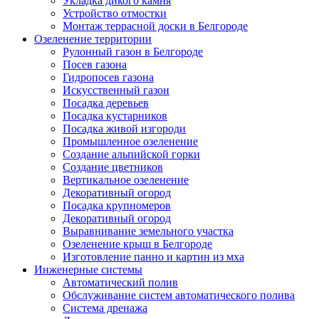
Укладка дикого камня
Устройство отмостки
Монтаж террасной доски в Белгороде
Озеленение территории
Рулонный газон в Белгороде
Посев газона
Гидропосев газона
Искусственный газон
Посадка деревьев
Посадка кустарников
Посадка живой изгороди
Промышленное озеленение
Создание альпийской горки
Создание цветников
Вертикальное озеленение
Декоративный огород
Посадка крупномеров
Декоративный огород
Выравнивание земельного участка
Озеленение крыш в Белгороде
Изготовление панно и картин из мха
Инженерные системы
Автоматический полив
Обслуживание систем автоматического полива
Система дренажа