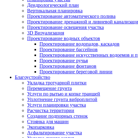
Дендрологический план
Вертикальная планировка
Проектирование автоматического полива
Проектирование дренажной и ливневой канализац
Проектирование освещения участка
3D Визуализация
Проектирование водных объектов
Проектирование водопадов, каскадов
Проектирование бассейнов
Проектирование искусственных водоемов и п
Проектирование ручья
Проектирование фонтанов
Проектирование береговой линии
Благоустройство
Укладка тротуарной плитки
Перемещение грунта
Услуги по рытью и копке траншей
Уплотнение грунта виброплитой
Услуги планировки участка
Расчистка территории
Создание подпорных стенок
Стоянка для машин
Экопарковка
Асфальтирование участка