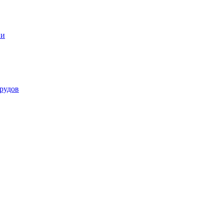
ии
рудов